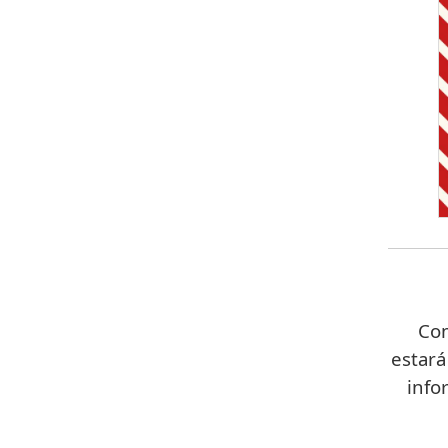
Com
estará
info