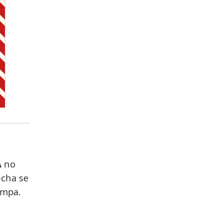
A
no
echa se
Ampa.