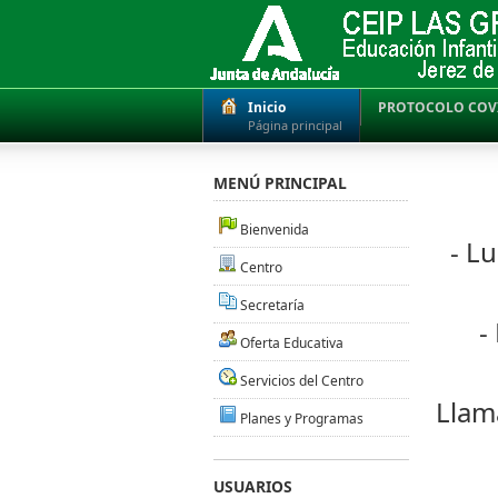
Inicio
PROTOCOLO COV
Página principal
MENÚ PRINCIPAL
Bienvenida
- L
Centro
Secretaría
-
Oferta Educativa
Servicios del Centro
Llam
Planes y Programas
USUARIOS