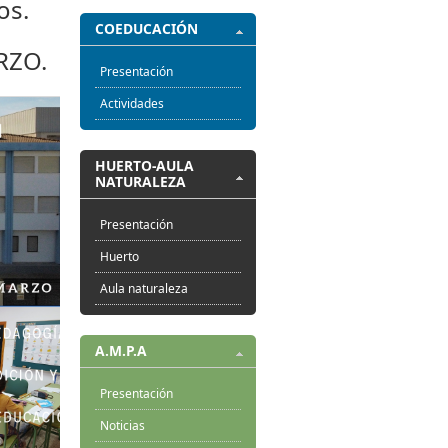
os.
COEDUCACIÓN
RZO.
Presentación
Actividades
HUERTO-AULA
NATURALEZA
Presentación
Huerto
Aula naturaleza
A.M.P.A
Presentación
Noticias