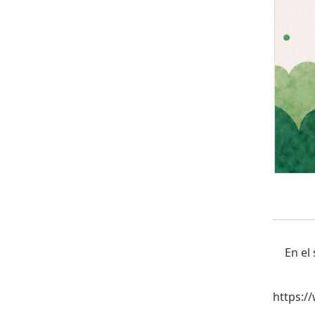
En el
https:/