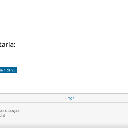
taría:
na 1 de 93
TOP
a LAS GRANJAS
diz)