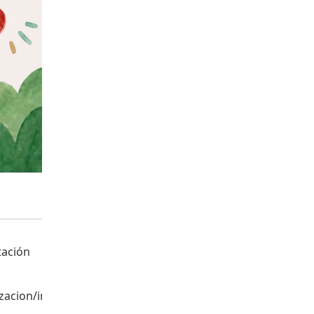
tación
acion/infantil-