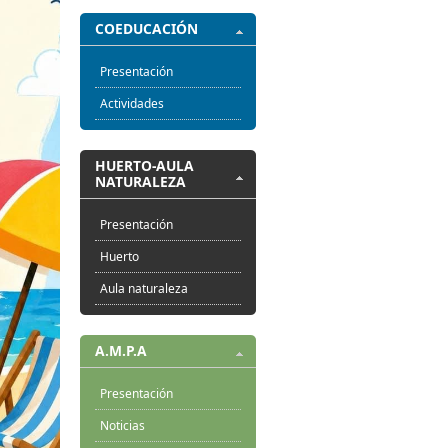
COEDUCACIÓN
Presentación
Actividades
HUERTO-AULA
NATURALEZA
Presentación
Huerto
Aula naturaleza
A.M.P.A
Presentación
Noticias