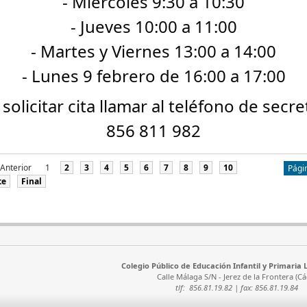
- Miércoles 9:30 a 10:30
- Jueves 10:00 a 11:00
- Martes y Viernes 13:00 a 14:00
- Lunes 9 febrero de 16:00 a 17:00
solicitar cita llamar al teléfono de secre
856 811 982
Anterior
1
2
3
4
5
6
7
8
9
10
Pági
te
Final
Colegio Público de Educación Infantil y Primari
Calle Málaga S/N - Jerez de la Frontera (Cá
tlf: 856.81.19.82 | fax: 856.81.19.84